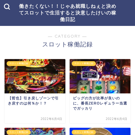
働きたくない！！じゃあ就職しねぇと決め
てスロットで生活すると決意したけいの稼
働日記
― CATEGORY ―
スロット稼働記録
スロット稼働記録
スロット稼働記録
【哲也】引き戻しゾーンで引
ビッグの方が比率が良いの
き戻すのは何％か！？
に、番長ZEROレギュラー当選
でガッカリ
2022年6月4日
2022年6月4日
スロット稼働記録
スロット稼働記録