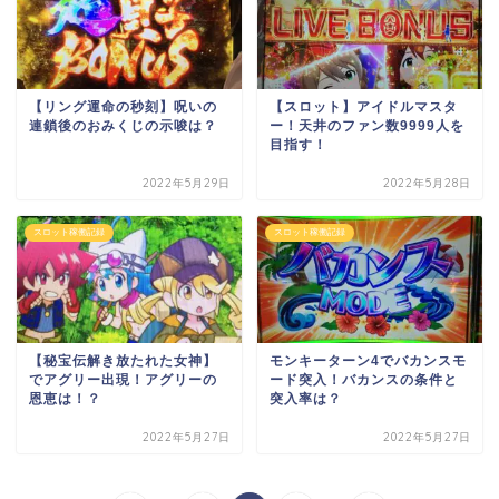
【リング運命の秒刻】呪いの
【スロット】アイドルマスタ
連鎖後のおみくじの示唆は？
ー！天井のファン数9999人を
目指す！
2022年5月29日
2022年5月28日
スロット稼働記録
スロット稼働記録
【秘宝伝解き放たれた女神】
モンキーターン4でバカンスモ
でアグリー出現！アグリーの
ード突入！バカンスの条件と
恩恵は！？
突入率は？
2022年5月27日
2022年5月27日