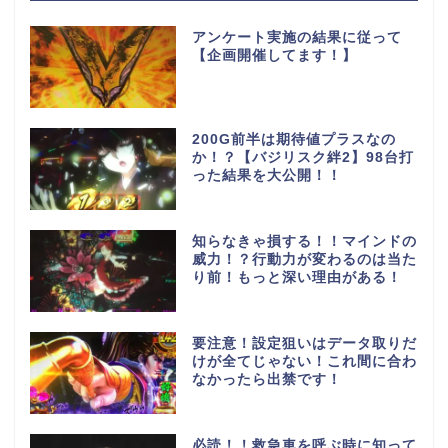
アンケート実施の結果に従って
【企画開催してます！】
200G前半は期待値プラスなの
か！？【バジリスク絆2】98台打
った結果を大公開！！
知らなきゃ損する！！マインドの
威力！？行動力が変わるのは当た
り前！もっと深い理由がある！
要注意！設定狙いはデータ取りだ
けが全てじゃない！これ間に合わ
なかったら出禁です！
必読！！救急車を呼ぶ時に知って