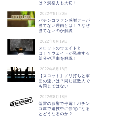
は？洞察力も大切！
2022年8月20日
パチンコファン感謝デーが
勝てない理由とは！？なぜ
勝てないのか解説
2022年8月19日
スロットのウェイトと
は！？ウェイトが発生する
部分や理由を解説！
2022年8月18日
【スロット】ノリ打ちと軍
団の違いは？同じ複数人で
も同じではない
2022年8月18日
落雷の影響で停電！パチン
コ屋で遊技中に停電になる
とどうなるのか？