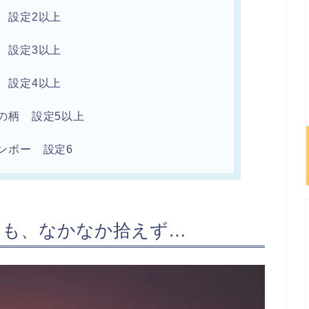
 設定2以上
 設定3以上
 設定4以上
の柄 設定5以上
ンボー 設定6
るも、なかなか拾えず…