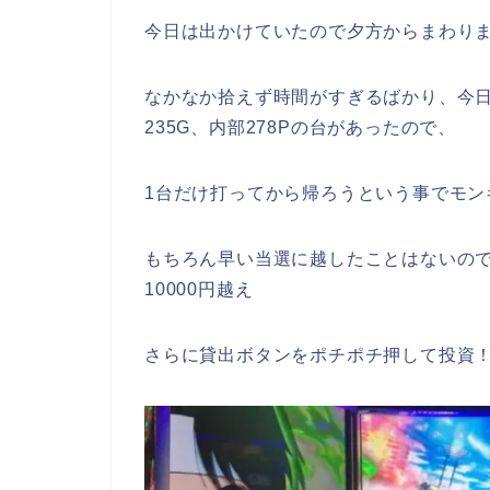
今日は出かけていたので夕方からまわり
なかなか拾えず時間がすぎるばかり、今
235G、内部278Pの台があったので、
1台だけ打ってから帰ろうという事でモン
もちろん早い当選に越したことはないの
10000円越え
さらに貸出ボタンをポチポチ押して投資