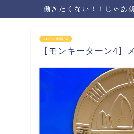
働きたくない！！じゃあ
スロット稼働記録
【モンキーターン4】