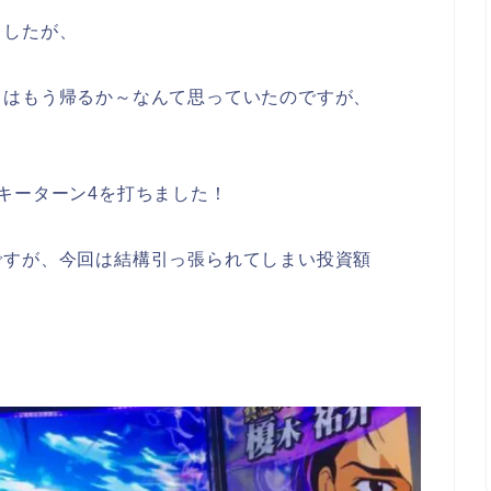
ましたが、
日はもう帰るか～なんて思っていたのですが、
キーターン4を打ちました！
ですが、今回は結構引っ張られてしまい投資額
！