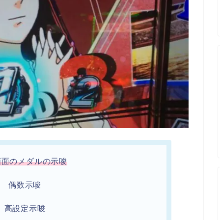
画面のメダルの示唆
青 偶数示唆
 高設定示唆