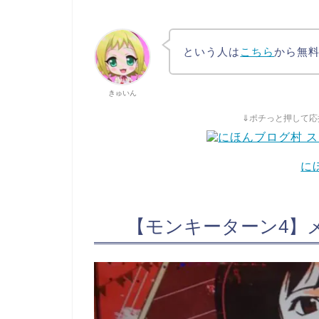
という人は
こちら
から無
きゅいん
⇓ポチっと押して応
に
【モンキーターン4】