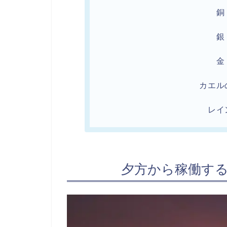
銅
銀
金
カエル
レイ
夕方から稼働す