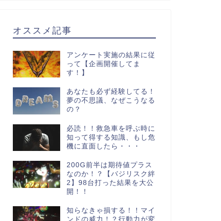
オススメ記事
アンケート実施の結果に従
って【企画開催してま
す！】
あなたも必ず経験してる！
夢の不思議、なぜこうなる
の？
必読！！救急車を呼ぶ時に
知って得する知識、もし危
機に直面したら・・・
200G前半は期待値プラス
なのか！？【バジリスク絆
2】98台打った結果を大公
開！！
知らなきゃ損する！！マイ
ンドの威力！？行動力が変