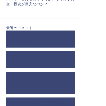
金、投資が目安なのか？
最近のコメント
【番長ZERO】ステージチェンジのモー
ド示唆の見分け方！
に
もももも
より
【鉄拳4デビルver】天井狙いのやめどき
はいつ？何Gから狙う？
に
kei
より
【鉄拳4デビルver】天井狙いのやめどき
はいつ？何Gから狙う？
に
もももも
よ
り
200G前半は期待値プラスなのか！？