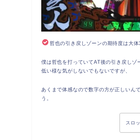
哲也の引き戻しゾーンの期待度は大体
僕は哲也を打っていてAT後の引き戻しゾ
低い様な気がしないでもないですが、
あくまで体感なので数字の方が正しいんで
う。
スロ