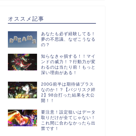
オススメ記事
あなたも必ず経験してる！
夢の不思議、なぜこうなる
の？
知らなきゃ損する！！マイ
ンドの威力！？行動力が変
わるのは当たり前！もっと
深い理由がある！
200G前半は期待値プラス
なのか！？【バジリスク絆
2】98台打った結果を大公
開！！
要注意！設定狙いはデータ
取りだけが全てじゃない！
これ間に合わなかったら出
禁です！