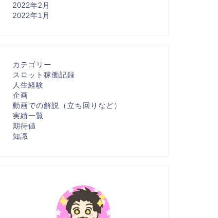
2022年2月
2022年1月
カテゴリー
スロット稼働記録
人生経験
企画
動画での解説（立ち回りなど）
実績一覧
期待値
知識