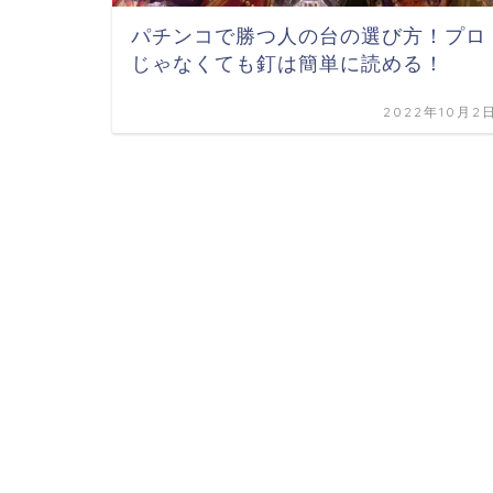
パチンコで勝つ人の台の選び方！プロ
じゃなくても釘は簡単に読める！
2022年10月2