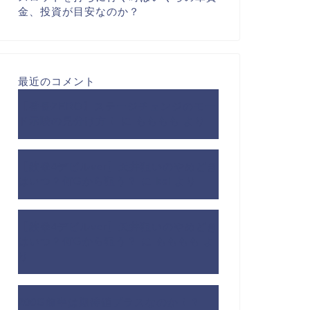
金、投資が目安なのか？
最近のコメント
【番長ZERO】ステージチェンジのモー
ド示唆の見分け方！
に
もももも
より
【鉄拳4デビルver】天井狙いのやめどき
はいつ？何Gから狙う？
に
kei
より
【鉄拳4デビルver】天井狙いのやめどき
はいつ？何Gから狙う？
に
もももも
よ
り
200G前半は期待値プラスなのか！？