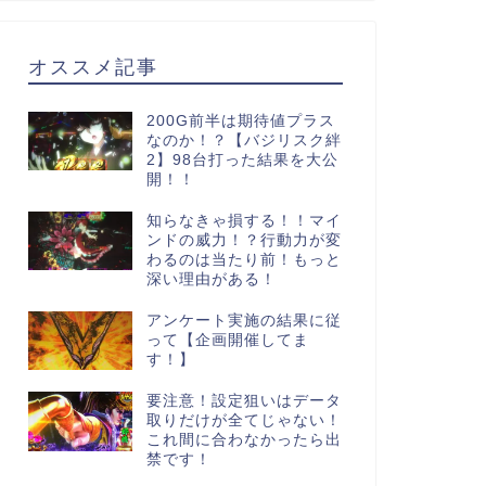
オススメ記事
200G前半は期待値プラス
なのか！？【バジリスク絆
2】98台打った結果を大公
開！！
知らなきゃ損する！！マイ
ンドの威力！？行動力が変
わるのは当たり前！もっと
深い理由がある！
アンケート実施の結果に従
って【企画開催してま
す！】
要注意！設定狙いはデータ
取りだけが全てじゃない！
これ間に合わなかったら出
禁です！