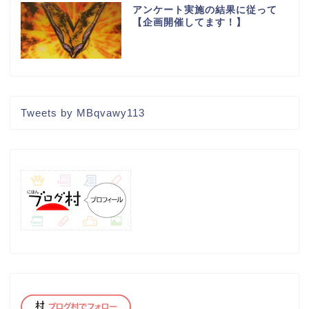
アンケート実施の結果に従って
【企画開催してます！】
Tweets by MBqvawy113