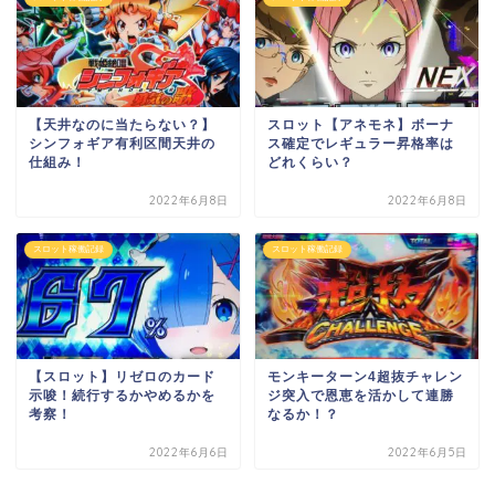
【天井なのに当たらない？】
スロット【アネモネ】ボーナ
シンフォギア有利区間天井の
ス確定でレギュラー昇格率は
仕組み！
どれくらい？
2022年6月8日
2022年6月8日
スロット稼働記録
スロット稼働記録
【スロット】リゼロのカード
モンキーターン4超抜チャレン
示唆！続行するかやめるかを
ジ突入で恩恵を活かして連勝
考察！
なるか！？
2022年6月6日
2022年6月5日