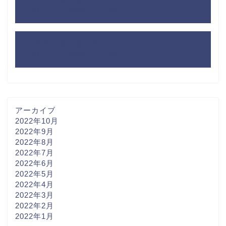
2】98台打った結果を大公開！！
に
kei
より
200G前半は期待値プラスなのか！？【バジリスク絆
2】98台打った結果を大公開！！
に
もももも
より
アーカイブ
2022年10月
2022年9月
2022年8月
2022年7月
2022年6月
2022年5月
2022年4月
2022年3月
2022年2月
2022年1月