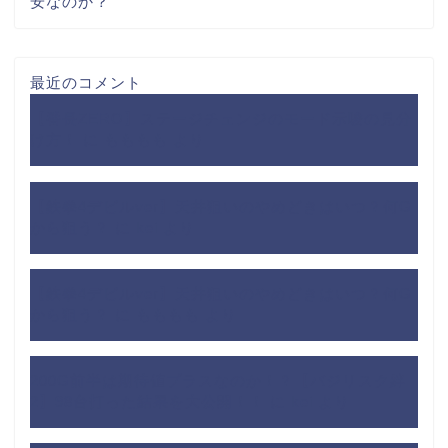
安なのか？
最近のコメント
【番長ZERO】ステージチェンジのモード示唆の見分
け方！
に
もももも
より
【鉄拳4デビルver】天井狙いのやめどきはいつ？何G
から狙う？
に
kei
より
【鉄拳4デビルver】天井狙いのやめどきはいつ？何G
から狙う？
に
もももも
より
200G前半は期待値プラスなのか！？【バジリスク絆
2】98台打った結果を大公開！！
に
kei
より