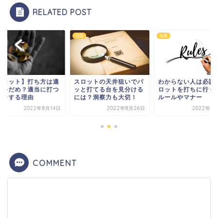
RELATED POST
知識
知識
スロット】打ち方は適
スロットの天井狙いでパ
わからない人は必読
じゃだめ？適当に打つ
ッと打てる台を見分ける
ロットを打ちに行く
損をする理由
には？洞察力も大切！
ルールやマナー
2022年8月14日
2022年8月26日
2022年8
COMMENT