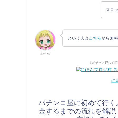
スロ
という人は
こちら
から無
きゅいん
⇓ポチっと押して応
に
パチンコ屋に初めて行く
金するまでの流れを解説