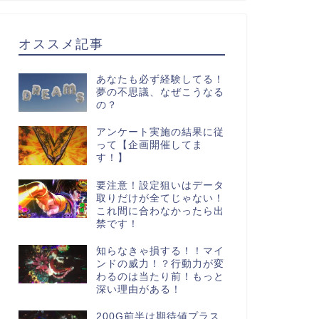
オススメ記事
あなたも必ず経験してる！
夢の不思議、なぜこうなる
の？
アンケート実施の結果に従
って【企画開催してま
す！】
要注意！設定狙いはデータ
取りだけが全てじゃない！
これ間に合わなかったら出
禁です！
知らなきゃ損する！！マイ
ンドの威力！？行動力が変
わるのは当たり前！もっと
深い理由がある！
200G前半は期待値プラス