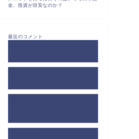
金、投資が目安なのか？
最近のコメント
【番長ZERO】ステージチェンジのモー
ド示唆の見分け方！
に
もももも
より
【鉄拳4デビルver】天井狙いのやめどき
はいつ？何Gから狙う？
に
kei
より
【鉄拳4デビルver】天井狙いのやめどき
はいつ？何Gから狙う？
に
もももも
よ
り
200G前半は期待値プラスなのか！？