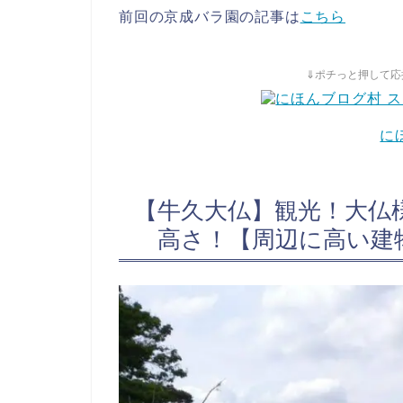
前回の京成バラ園の記事は
こちら
⇓ポチっと押して応
に
【牛久大仏】観光！大仏
高さ！【周辺に高い建