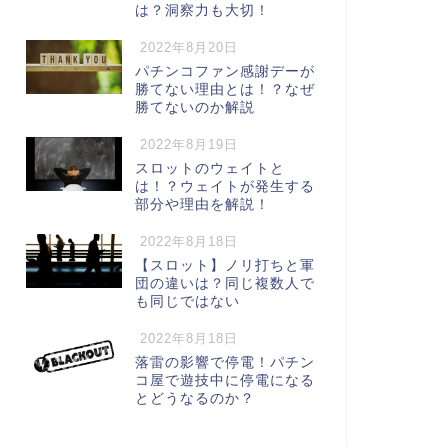
は？洞察力も大切！
2022年8月20日
パチンコファン感謝デーが
勝てない理由とは！？なぜ
勝てないのか解説
2022年8月19日
スロットのウェイトと
は！？ウェイトが発生する
部分や理由を解説！
2022年8月18日
【スロット】ノリ打ちと軍
団の違いは？同じ複数人で
も同じではない
2022年8月18日
落雷の影響で停電！パチン
コ屋で遊技中に停電になる
とどうなるのか？