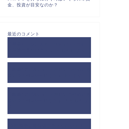
金、投資が目安なのか？
最近のコメント
【番長ZERO】ステージチェンジのモー
ド示唆の見分け方！
に
もももも
より
【鉄拳4デビルver】天井狙いのやめどき
はいつ？何Gから狙う？
に
kei
より
【鉄拳4デビルver】天井狙いのやめどき
はいつ？何Gから狙う？
に
もももも
よ
り
200G前半は期待値プラスなのか！？