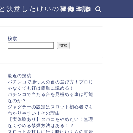
と決意したけいの稼働日記
検索
検索
最近の投稿
パチンコで勝つ人の台の選び方！プロじ
ゃなくても釘は簡単に読める！
パチンコで当たる台を見極める事は可能
なのか？
ジャグラーの設定はスロット初心者でも
わかりやすい！その理由
【実体験あり】タバコをやめたい！無理
なくやめる禁煙方法はある！？
スロットを打ちに行く時はいくらの軍資