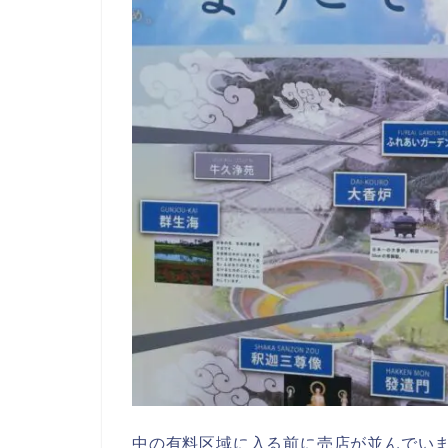
中の有料区域に入る前に売店が並んでい