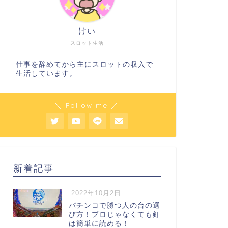
けい
スロット生活
仕事を辞めてから主にスロットの収入で
生活しています。
＼ Follow me ／
新着記事
2022年10月2日
パチンコで勝つ人の台の選
び方！プロじゃなくても釘
は簡単に読める！