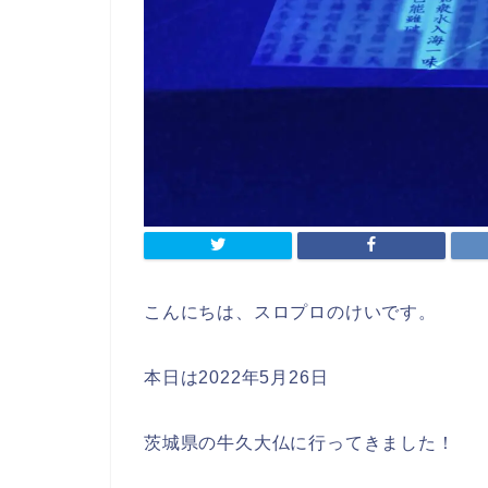
こんにちは、スロプロのけいです。
本日は2022年5月26日
茨城県の牛久大仏に行ってきました！