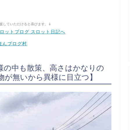
援していただけると喜びます。⇓
ほんブログ村
様の中も散策、高さはかなりの
物が無いから異様に目立つ】