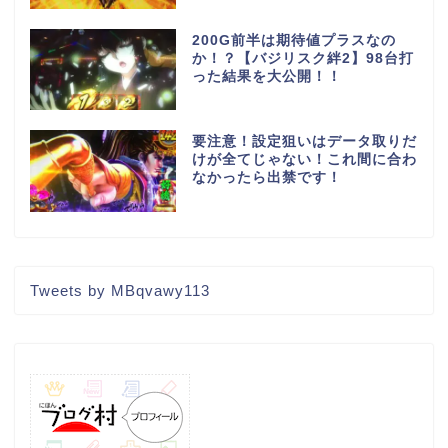
200G前半は期待値プラスなの
か！？【バジリスク絆2】98台打
った結果を大公開！！
要注意！設定狙いはデータ取りだ
けが全てじゃない！これ間に合わ
なかったら出禁です！
Tweets by MBqvawy113