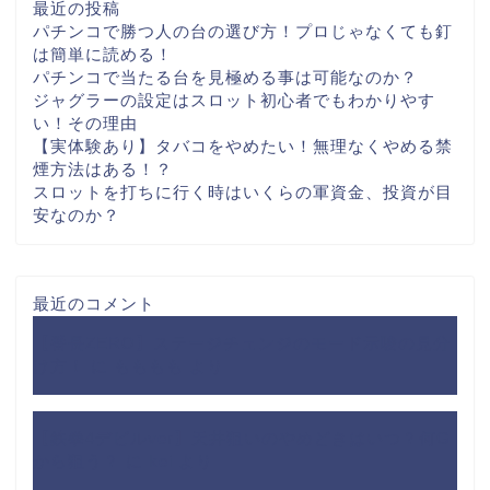
最近の投稿
パチンコで勝つ人の台の選び方！プロじゃなくても釘
は簡単に読める！
パチンコで当たる台を見極める事は可能なのか？
ジャグラーの設定はスロット初心者でもわかりやす
い！その理由
【実体験あり】タバコをやめたい！無理なくやめる禁
煙方法はある！？
スロットを打ちに行く時はいくらの軍資金、投資が目
安なのか？
最近のコメント
【番長ZERO】ステージチェンジのモード示唆の見分
け方！
に
もももも
より
【鉄拳4デビルver】天井狙いのやめどきはいつ？何G
から狙う？
に
kei
より