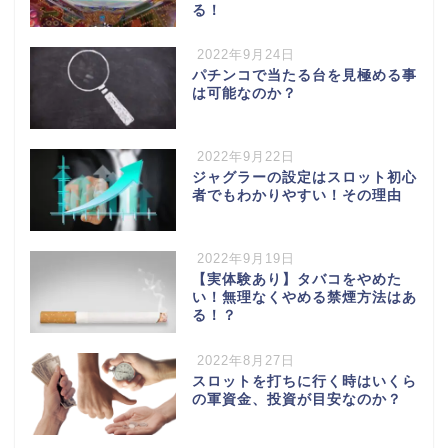
る！
2022年9月24日
パチンコで当たる台を見極める事
は可能なのか？
2022年9月22日
ジャグラーの設定はスロット初心
者でもわかりやすい！その理由
2022年9月19日
【実体験あり】タバコをやめた
い！無理なくやめる禁煙方法はあ
る！？
2022年8月27日
スロットを打ちに行く時はいくら
の軍資金、投資が目安なのか？