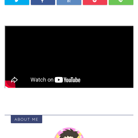
ABOUT ME