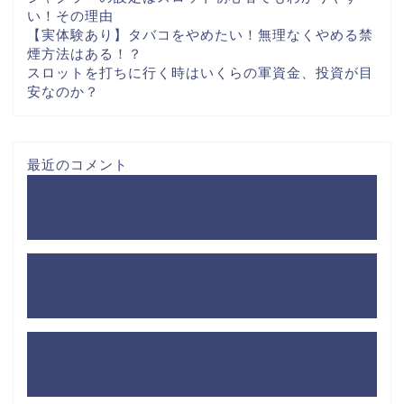
い！その理由
【実体験あり】タバコをやめたい！無理なくやめる禁
煙方法はある！？
スロットを打ちに行く時はいくらの軍資金、投資が目
安なのか？
最近のコメント
【番長ZERO】ステージチェンジのモード示唆の見分
け方！
に
もももも
より
【鉄拳4デビルver】天井狙いのやめどきはいつ？何G
から狙う？
に
kei
より
【鉄拳4デビルver】天井狙いのやめどきはいつ？何G
から狙う？
に
もももも
より