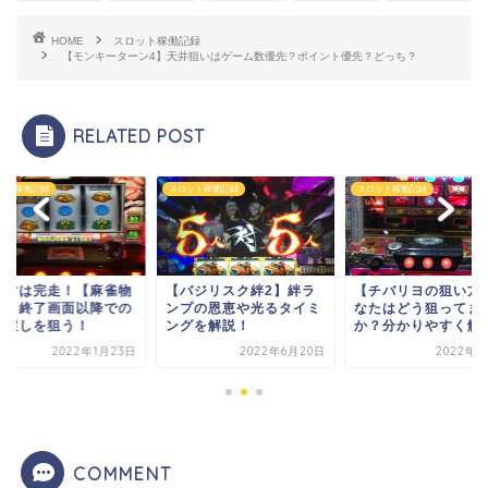
HOME
スロット稼働記録
【モンキーターン4】天井狙いはゲーム数優先？ポイント優先？どっち？
RELATED POST
ット稼働記録
スロット稼働記録
スロット稼働記録
指すは完走！【麻雀物
【バジリスク絆2】絆ラ
【チバリヨの狙い方
４】終了画面以降での
ンプの恩恵や光るタイミ
なたはどう狙ってま
き戻しを狙う！
ングを解説！
か？分かりやすく解
2022年1月23日
2022年6月20日
2022年3
COMMENT