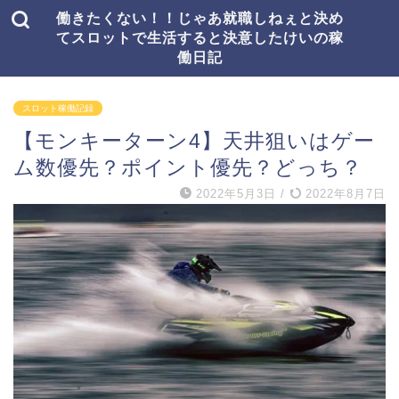
働きたくない！！じゃあ就職しねぇと決め
てスロットで生活すると決意したけいの稼
働日記
スロット稼働記録
【モンキーターン4】天井狙いはゲー
ム数優先？ポイント優先？どっち？
2022年5月3日
/
2022年8月7日