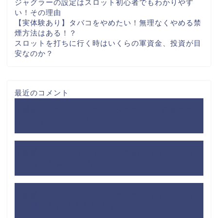
ジャグラーの設定はスロット初心者でもわかりやす
い！その理由
【実体験あり】タバコをやめたい！無理なくやめる禁
煙方法はある！？
スロットを打ちに行く時はいくらの軍資金、投資が目
安なのか？
最近のコメント
【番長ZERO】ステージチェンジのモード示唆の見分
け方！
に
もももも
より
【鉄拳4デビルver】天井狙いのやめどきはいつ？何G
から狙う？
に
kei
より
【鉄拳4デビルver】天井狙いのやめどきはいつ？何G
から狙う？
に
もももも
より