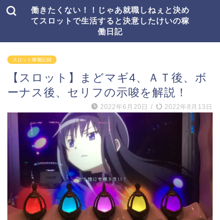
働きたくない！！じゃあ就職しねぇと決め
てスロットで生活すると決意したけいの稼
働日記
スロット稼働記録
【スロット】まどマギ4、ＡＴ後、ボ
ーナス後、セリフの示唆を解説！
2022年6月20日
/
2022年8月13日