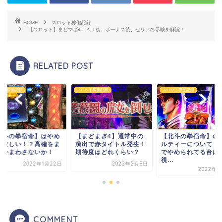
HOME
スロット稼働記録
【スロット】まどマギ4、ＡＴ後、ボーナス後、セリフの示唆を解説！
RELATED POST
ット稼働記録
スロット稼働記録
スロット稼働記録
北斗の拳宿命】はやめ
【まどまぎ4】通常中の
【北斗の拳宿命】の
が難しい！？高確をま
演出で赤タイトル発生！
ルティーについて！
すかまわさないか！
期待度はどれくらい？
でやめられてる台は
視...
2022年1月22日
2022年2月8日
2022年3
COMMENT