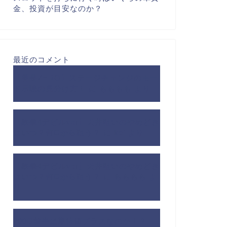
金、投資が目安なのか？
最近のコメント
【番長ZERO】ステージチェンジのモー
ド示唆の見分け方！
に
もももも
より
【鉄拳4デビルver】天井狙いのやめどき
はいつ？何Gから狙う？
に
kei
より
【鉄拳4デビルver】天井狙いのやめどき
はいつ？何Gから狙う？
に
もももも
よ
り
200G前半は期待値プラスなのか！？