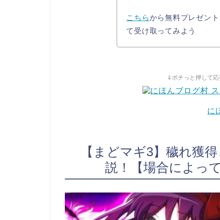
こちら
から無料プレゼント
て受け取ってみよう
⇓ポチっと押して応
に
【まどマギ3】穢れ獲
説！【場合によっ