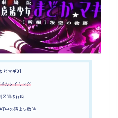
まどマギ3】
獲得のタイミング
利区間移行時
AT中の演出失敗時