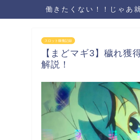
働きたくない！！じゃあ
スロット稼働記録
【まどマギ3】穢れ獲
解説！