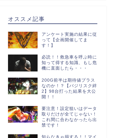
オススメ記事
アンケート実施の結果に従
って【企画開催してま
す！】
必読！！救急車を呼ぶ時に
知って得する知識、もし危
機に直面したら・・・
200G前半は期待値プラス
なのか！？【バジリスク絆
2】98台打った結果を大公
開！！
要注意！設定狙いはデータ
取りだけが全てじゃない！
これ間に合わなかったら出
禁です！
知らなきゃ損する！！マイ