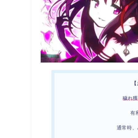
【
穢れ
有
通常時、