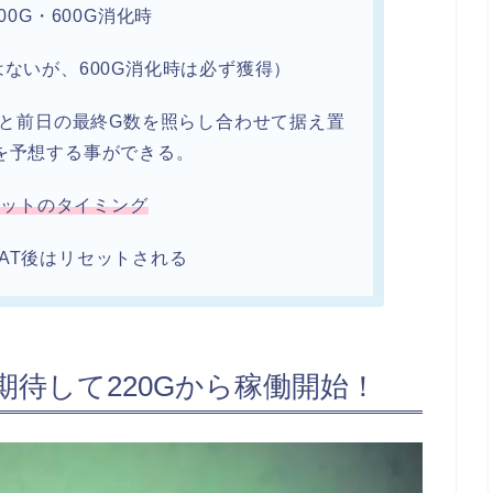
400G・600G消化時
ではないが、600G消化時は必ず獲得）
れ演出と前日の最終G数を照らし合わせて据え置
を予想する事ができる。
セットのタイミング
AT後はリセットされる
期待して220Gから稼働開始！