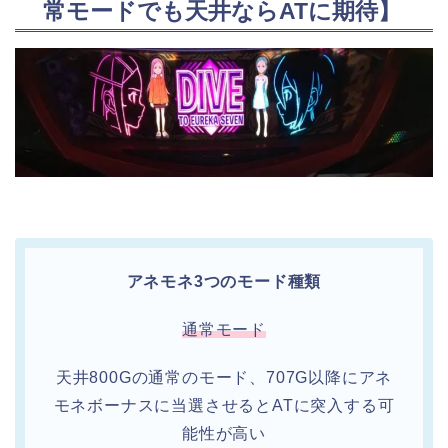
常モードでも天井ならATに期待】
アネモネ3つのモード種類
通常モード
天井800Gの通常のモード、707G以降にアネ
モネボーナスに当選させるとATに突入する可
能性が高い