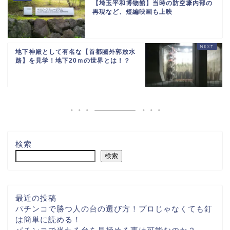
【埼玉平和博物館】当時の防空壕内部の
再現など、短編映画も上映
地下神殿として有名な【首都圏外郭放水
路】を見学！地下20ｍの世界とは！？
検索
検索
最近の投稿
パチンコで勝つ人の台の選び方！プロじゃなくても釘
は簡単に読める！