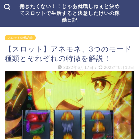
働きたくない！！じゃあ就職しねぇと決め
てスロットで生活すると決意したけいの稼
働日記
スロット稼働記録
【スロット】アネモネ、3つのモード
種類とそれぞれの特徴を解説！
2022年6月17日
/
2022年8月13日