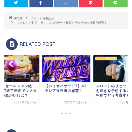
HOME
スロット稼働記録
【スロット】アネモネ、3つのモード種類とそれぞれの特徴を解説！
RELATED POST
ット稼働記録
スロット稼働記録
スロット稼働記録
笑うセールスマン絶
【バイオハザード7】AT
スロットのリセット
】AT終了画面でマスタ
中レア役当選の恩恵！
え置きを予想するに
や喪黒がいれば？
を見てどう考察する
2022年6月24日
2022年3月22日
2022年7