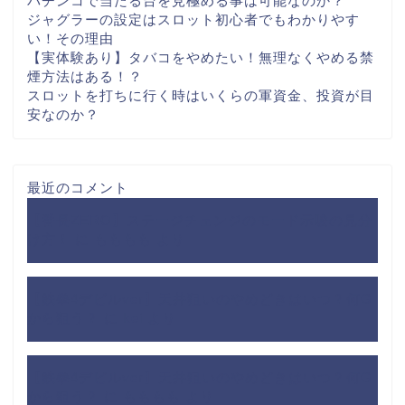
パチンコで当たる台を見極める事は可能なのか？
ジャグラーの設定はスロット初心者でもわかりやす
い！その理由
【実体験あり】タバコをやめたい！無理なくやめる禁
煙方法はある！？
スロットを打ちに行く時はいくらの軍資金、投資が目
安なのか？
最近のコメント
【番長ZERO】ステージチェンジのモード示唆の見分
け方！
に
もももも
より
【鉄拳4デビルver】天井狙いのやめどきはいつ？何G
から狙う？
に
kei
より
【鉄拳4デビルver】天井狙いのやめどきはいつ？何G
から狙う？
に
もももも
より